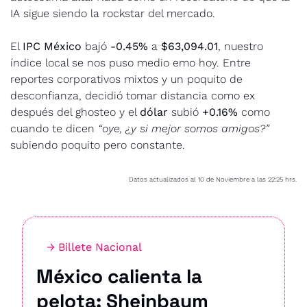
IA sigue siendo la rockstar del mercado.
El 
IPC México
 bajó 
-0.45%
 a 
$63,094.01
, nuestro 
índice local se nos puso medio emo hoy. Entre 
reportes corporativos mixtos y un poquito de 
desconfianza, decidió tomar distancia como ex 
después del ghosteo y el 
dólar
 subió 
+0.16%
 como 
cuando te dicen 
“oye, ¿y si mejor somos amigos?”
subiendo poquito pero constante. 
Datos actualizados al 10 de Noviembre a las 22:25 hrs.
→ Billete Nacional
México calienta la 
pelota: Sheinbaum 