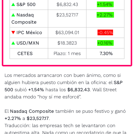
▲
S&P 500
$6,832.43
+1.54% 
▲ 
Nasdaq 
$23,527.17
+2.27% 
Composite
▼
 IPC México
$63,094.01
-0.45%
▲
 USD/MXN
$18.3823
+0.16% 
CETES
Plazo: 1 mes
  7.30% 
Los mercados arrancaron con buen ánimo, como si 
alguien hubiera puesto cumbión en la oficina: el 
S&P 
500
 subió 
+1.54%
 hasta los 
$6,832.43
. Wall Street 
andaba modo “hoy sí me esforcé”. 
El 
Nasdaq Composite
 también se puso festivo y ganó 
+2.27%
 a 
$23,527.17
.
Traducción: las empresas tech se levantaron con 
autoestima alta. Nada como un recordatorio de que la 