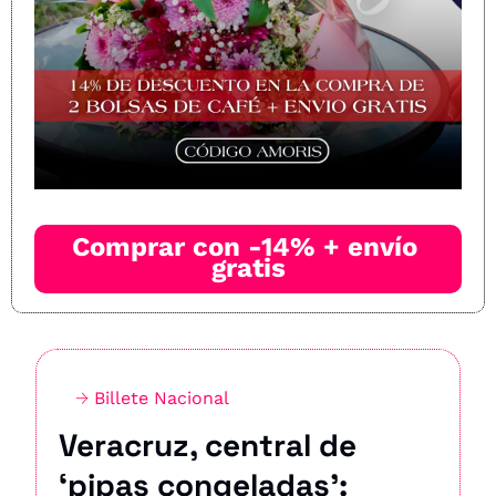
Comprar con -14% + envío 
gratis
→ 
Billete Nacional
Veracruz, central de 
‘pipas congeladas’: 