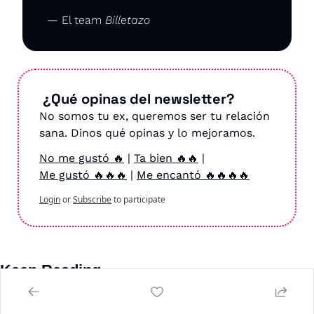
— El team 
Billetazo
 ¿Qué opinas del newsletter?
No somos tu ex, queremos ser tu relación 
sana. Dinos qué opinas y lo mejoramos.
No me gustó 🔥
 | 
Ta bien 🔥🔥
 | 
Me gustó 🔥🔥🔥
 | 
Me encantó 🔥🔥🔥🔥
Login
or
Subscribe
to participate
Keep Reading
View more