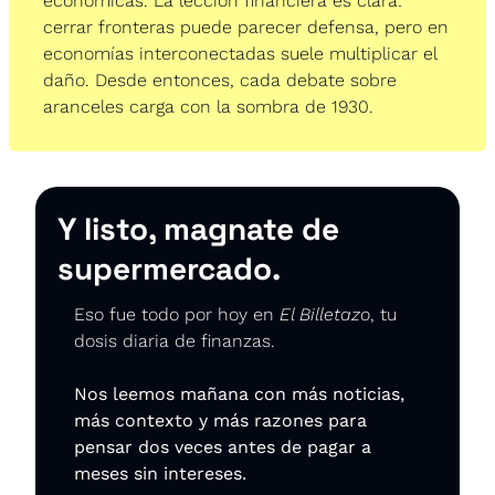
económicas. La lección financiera es clara: 
cerrar fronteras puede parecer defensa, pero en 
economías interconectadas suele multiplicar el 
daño. Desde entonces, cada debate sobre 
aranceles carga con la sombra de 1930.
Y listo, magnate de 
supermercado.
Eso fue todo por hoy en 
El Billetazo
, tu 
dosis diaria de finanzas.
Nos leemos mañana con más noticias, 
más contexto y más razones para 
pensar dos veces antes de pagar a 
meses sin intereses.