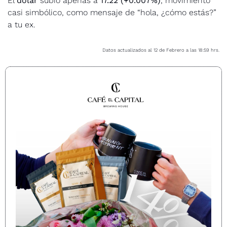
El 
dólar
 subió apenas a 
17.22
(+0.007%)
, movimiento 
casi simbólico, como mensaje de “hola, ¿cómo estás?” 
a tu ex.
Datos actualizados al 12 de Febrero a las 18:59 hrs.