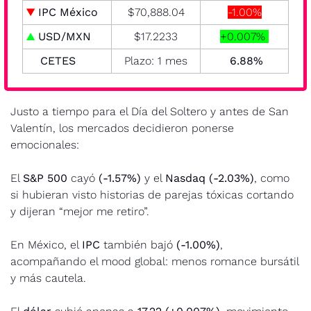
▼
 IPC México
$70,888.04
-1.00%
▲
 USD/MXN
$17.2233
+0.007% 
CETES
Plazo: 1 mes
  6.88% 
Justo a tiempo para el Día del Soltero y antes de San 
Valentín, los mercados decidieron ponerse 
emocionales: 
El 
S&P 500 
cayó 
(-1.57%)
 y el 
Nasdaq
(-2.03%)
, como 
si hubieran visto historias de parejas tóxicas cortando 
y dijeran “mejor me retiro”.
En México, el 
IPC
 también bajó 
(-1.00%)
, 
acompañando el mood global: menos romance bursátil 
y más cautela.