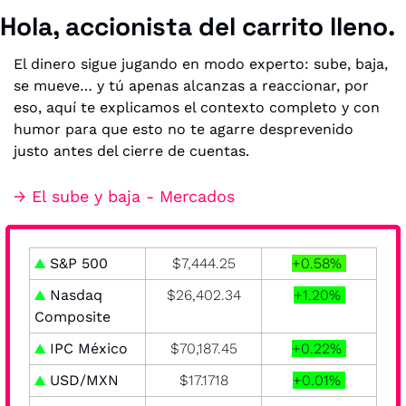
Hola, accionista del carrito lleno.
El dinero sigue jugando en modo experto: sube, baja, 
se mueve… y tú apenas alcanzas a reaccionar, por 
eso, aquí te explicamos el contexto completo y con 
humor para que esto no te agarre desprevenido 
justo antes del cierre de cuentas.
→ El sube y baja - Mercados
▲
S&P 500
$7,444.25
+0.58% 
▲
 Nasdaq 
$26,402.34
+1.20% 
Composite
▲
 IPC México
$70,187.45
+0.22% 
▲
 USD/MXN
$17.1718
+0.01% 