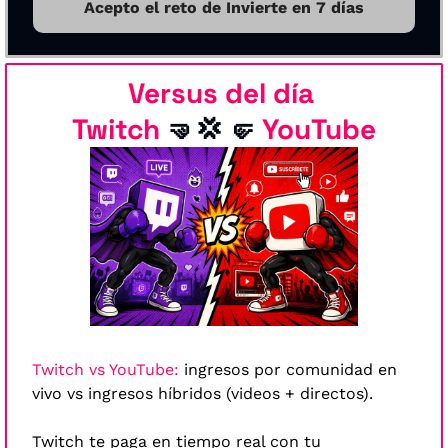
Acepto el reto de Invierte en 7 días
Versus del día
Twitch 
🤜
💢
🤛
YouTube
Twitch vs YouTube:
ingresos por comunidad en 
vivo vs ingresos híbridos (videos + directos).
Twitch te paga en tiempo real con tu 