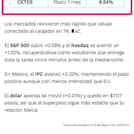
CETES
Plazo: 1 mes
  6.54% 
Los mercados revivieron más rápido que celular 
conectado al cargador en 1% 
🔋
📈
. 
El
 S&P 500 
subió +0.58% y el 
Nasdaq
 se aventó un 
+1.20%, recuperándose como estudiante que entrega 
toda la tarea cinco minutos antes de la medianoche. 
En México, el 
IPC
 avanzó +0.22%, manteniendo el paso 
positivo aunque con menos intensidad que EU. 
El 
dólar
 apenas se movió (+0.01%) y quedó en $17.17 
pesos, así que el superpeso sigue más estable que tu 
relación tóxica.
Datos actualizados al 13 de Mayo a las 22:08 hrs.