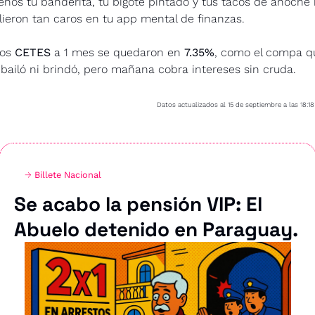
nos tu banderita, tu bigote pintado y tus tacos de anoche 
lieron tan caros en tu app mental de finanzas.
los 
CETES
 a 1 mes se quedaron en 
7.35%
, como el compa qu
 bailó ni brindó, pero mañana cobra intereses sin cruda.
Datos actualizados al 15 de septiembre a las 18:18
→ 
Billete Nacional
Se acabo la pensión VIP: El 
Abuelo detenido en Paraguay.