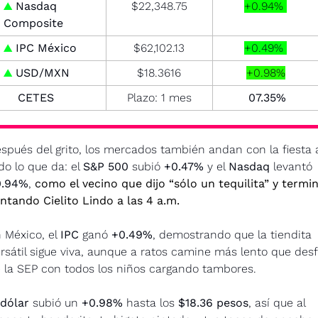
▲
 Nasdaq 
$22,348.75
+0.94% 
Composite
▲
 IPC México
$62,102.13
+0.49% 
▲
 USD/MXN
$18.3616
+0.98%
CETES
Plazo: 1 mes
  07.35% 
spués del grito, los mercados también andan con la fiesta a
do lo que da: el 
S&P 500
 subió 
+0.47%
 y el 
Nasdaq 
levantó 
0.94%
, 
como el vecino que dijo “sólo un tequilita” y termin
ntando Cielito Lindo a las 4 a.m.
 México, el 
IPC
 ganó 
+0.49%
, demostrando que la tiendita 
rsátil sigue viva, aunque a ratos camine más lento que desfi
 la SEP con todos los niños cargando tambores.
dólar
 subió un 
+0.98%
 hasta los 
$18.36 pesos
, así que al 