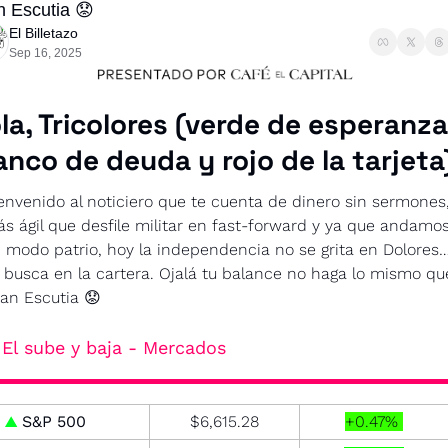
n Escutia 😟
El Billetazo
Sep 16, 2025
la, Tricolores (verde de esperanza,
anco de deuda y rojo de la tarjeta
envenido al noticiero que te cuenta de dinero sin sermones,
s ágil que desfile militar en fast-forward y ya que andamos
 modo patrio, hoy la independencia no se grita en Dolores…
 busca en la cartera. Ojalá tu balance no haga lo mismo que
an Escutia 
😟
El sube y baja - Mercados
▲
S&P 500
$6,615.28
+0.47% 