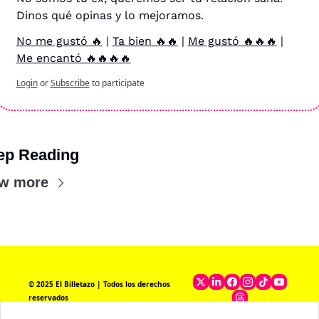
Dinos qué opinas y lo mejoramos.
No me gustó 🔥
 | 
Ta bien 🔥🔥
 | 
Me gustó 🔥🔥🔥
 | 
Me encantó 🔥🔥🔥🔥
Login
or
Subscribe
to participate
ep Reading
ew more
© 2025 El Billetazo | Todos los derechos 
reservados