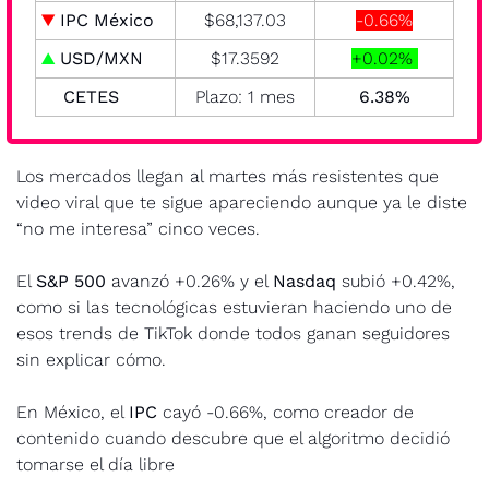
▼
 IPC México
$68,137.03
-0.66%
▲
 USD/MXN
$17.3592
+0.02% 
CETES
Plazo: 1 mes
 6.38% 
Los mercados llegan al martes más resistentes que 
video viral que te sigue apareciendo aunque ya le diste 
“no me interesa” cinco veces.
El 
S&P 500
 avanzó +0.26% y el 
Nasdaq
 subió +0.42%, 
como si las tecnológicas estuvieran haciendo uno de 
esos trends de TikTok donde todos ganan seguidores 
sin explicar cómo. 
En México, el 
IPC
 cayó -0.66%, como creador de 
contenido cuando descubre que el algoritmo decidió 
tomarse el día libre 