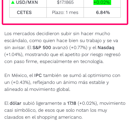
▲
 USD/MXN
$17.1865
+0.02% 
CETES
Plazo: 1 mes
  6.84% 
Los mercados decidieron subir sin hacer mucho 
escándalo, como quien hace bien su trabajo y se va 
sin avisar. El 
S&P 500
 avanzó (+0.77%) y el 
Nasdaq
(+1.04%), mostrando que el apetito por riesgo regresó 
con paso firme, especialmente en tecnología.
En México, el 
IPC
 también se sumó al optimismo con 
un (+0.43%), reflejando un ánimo más estable y 
alineado al movimiento global.
El 
dólar
 subió ligeramente a 
17.18
 (+0.02%), movimiento 
casi simbólico, de esos que solo notan los muy 
clavados en el shopping americano.