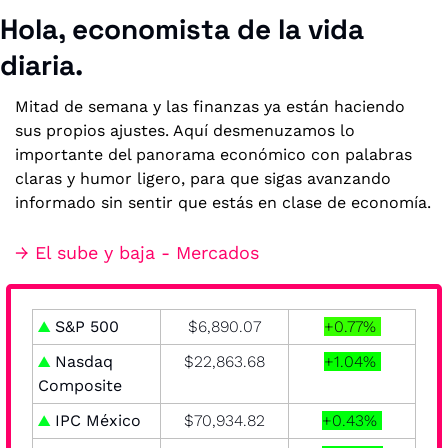
Hola, economista de la vida 
diaria.
Mitad de semana y las finanzas ya están haciendo 
sus propios ajustes. Aquí desmenuzamos lo 
importante del panorama económico con palabras 
claras y humor ligero, para que sigas avanzando 
informado sin sentir que estás en clase de economía.
→ El sube y baja - Mercados
▲
S&P 500
$6,890.07
+0.77% 
▲
 Nasdaq 
$22,863.68
+1.04% 
Composite
▲
 IPC México
$70,934.82
+0.43% 