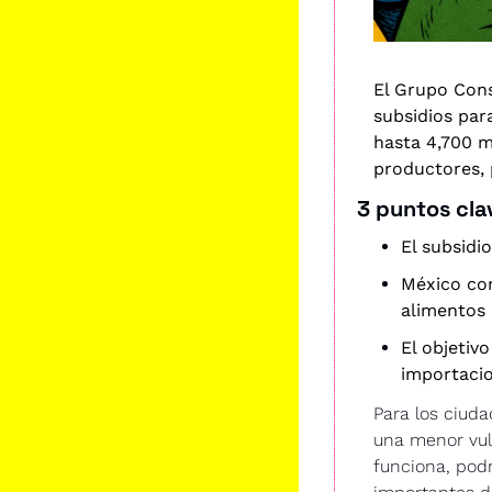
El Grupo Cons
subsidios para
hasta 4,700 m
productores, 
3 puntos cla
El subsidio
México co
alimentos 
El objetiv
importacio
Para los ciuda
una menor vul
funciona, pod