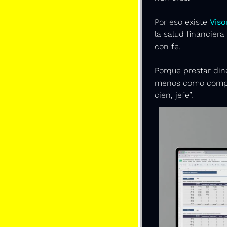
Por eso existe 
Viso
la salud financiera
con fe.
Porque prestar dine
menos como compra
cien, jefe”.