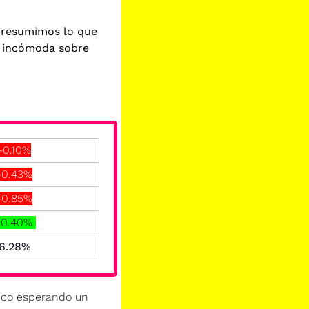
í resumimos lo que 
 incómoda sobre 
-0.10%
-0.43%
-0.85%
0.40% 
 6.28% 
nco esperando un 