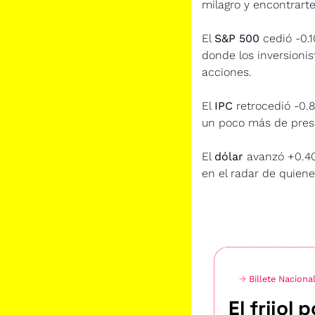
milagro y encontrart
El 
S&P 500
 cedió -0.1
donde los inversionis
acciones.
El 
IPC
 retrocedió -0.
un poco más de pres
El 
dólar
 avanzó +0.40
en el radar de quien
→ 
Billete Naciona
El frijol 