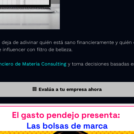
 deja de adivinar quién está sano financieramente y quién 
influencer con filtro de belleza.
nciero de Materia Consulting
 y toma decisiones basadas en
🏢
 Evalúa a tu empresa ahora
El gasto pendejo presenta: 
Las bolsas de marca