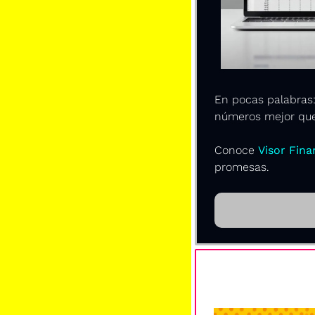
En pocas palabras:
números mejor que 
Conoce 
Visor Fina
promesas.