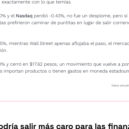
e exactamente con lo que temías. 
0% y el 
Nasdaq
 perdió -0.43%, no fue un desplome, pero sí
tas prefirieron caminar de puntitas en lugar de salir corrie
85%, mientras Wall Street apenas aflojaba el paso, el mercado 
ión.
% y cerró en $17.62 pesos, un movimiento que vuelve a pon
es importan productos o tienen gastos en moneda estadoun
Datos actuali
l
podría salir más caro para las finan