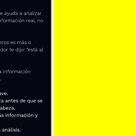
e ayuda a analizar 
nformación real, no 
eros es más o 
te dijo: “está al 
a información 
.
ave.
ta antes de que se 
cabeza.
s información y 
 análisis.