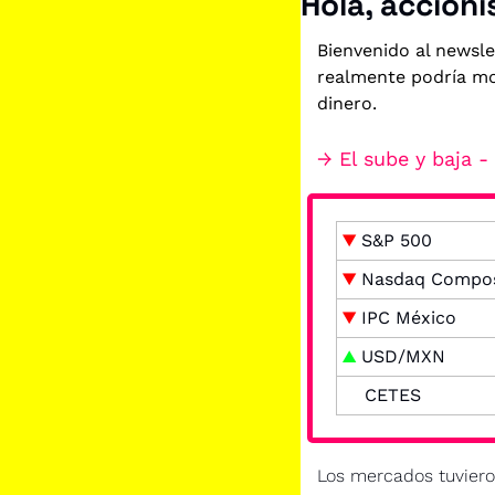
Hola, accioni
Bienvenido al newsle
realmente podría mo
dinero.
→ El sube y baja 
▼ 
S&P 500
▼
 Nasdaq Compos
▼
 IPC México
▲
 USD/MXN
CETES
Los mercados tuviero