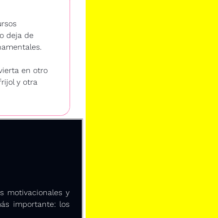
rsos 
o deja de 
rnamentales.
erta en otro 
jol y otra 
s motivacionales y 
ás importante: los 