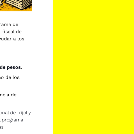
rama de 
fiscal de 
udar a los 
 de pesos
.
no de los 
ncia de 
l de frijol y 
l programa 
s 