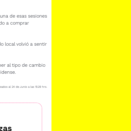
 una de esas sesiones 
ndo a comprar 
local volvió a sentir 
er al tipo de cambio 
idense.
zados al 24 de Junio a las 15:29 hrs.
zas 