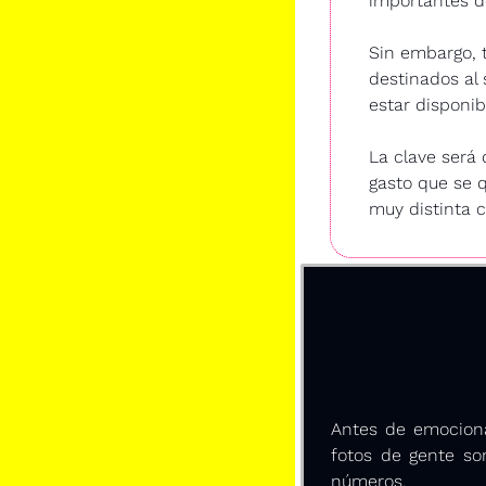
importantes d
Sin embargo, t
destinados al 
estar disponi
La clave será 
gasto que se q
muy distinta c
Antes de emocionar
fotos de gente son
números.