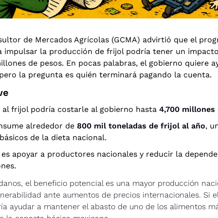
ultor de Mercados Agrícolas (GCMA) advirtió que el prog
 impulsar la producción de frijol podría tener un impacto 
illones de pesos. En pocas palabras, el gobierno quiere ay
pero la pregunta es quién terminará pagando la cuenta. 
ve
 al frijol podría costarle al gobierno hasta 
4,700 millones
nsume alrededor de 
800 mil toneladas de frijol al año
, u
básicos de la dieta nacional.
o es apoyar a productores nacionales y reducir la depende
nes.
danos, el beneficio potencial es una mayor producción naciona
nerabilidad ante aumentos de precios internacionales. Si e
ría ayudar a mantener el abasto de uno de los alimentos má