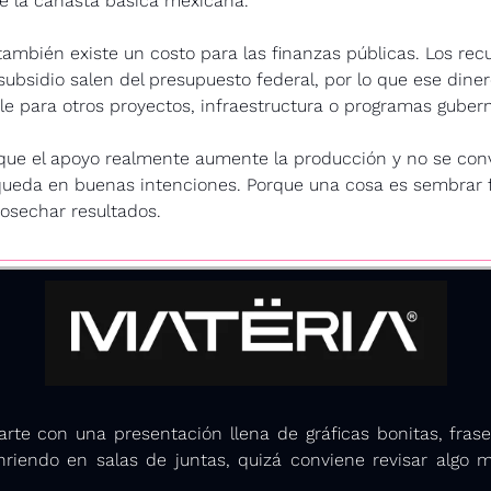
e la canasta básica mexicana.
ambién existe un costo para las finanzas públicas. Los recu
subsidio salen del presupuesto federal, por lo que ese diner
ble para otros proyectos, infraestructura o programas gube
que el apoyo realmente aumente la producción y no se convi
ueda en buenas intenciones. Porque una cosa es sembrar fri
osechar resultados. 
te con una presentación llena de gráficas bonitas, frase
riendo en salas de juntas, quizá conviene revisar algo m