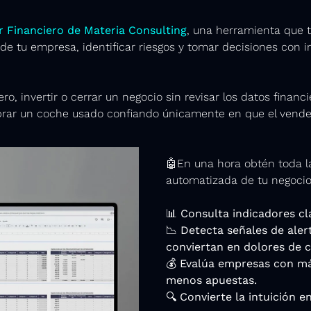
r Financiero de Materia Consulting
, una herramienta que t
 de tu empresa, identificar riesgos y tomar decisiones con i
ro, invertir o cerrar un negocio sin revisar los datos financi
r un coche usado confiando únicamente en que el vendedor 
🤖
En una hora obtén toda l
automatizada de tu negocio
📊
 Consulta indicadores cl
📉
 Detecta señales de aler
conviertan en dolores de 
💰 Evalúa empresas con má
menos apuestas.
🔍 Convierte la intuición en