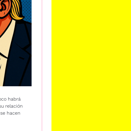
co habrá 
u relación 
 se hacen 