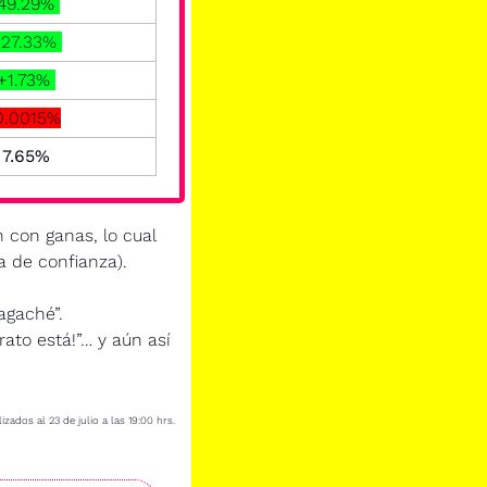
49.29% 
127.33% 
 +1.73% 
0.0015%
  7.65% 
con ganas, lo cual 
a de confianza).
agaché”.
ato está!”… y aún así 
izados al 23 de julio a las 19:00 hrs.