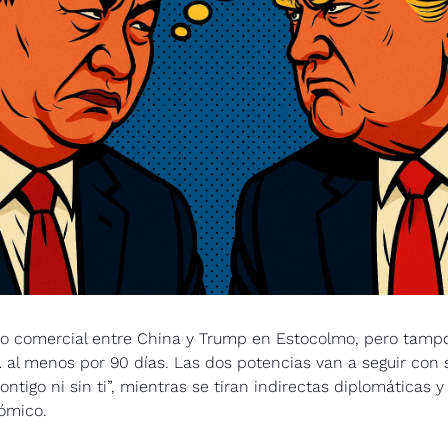
o comercial entre China y Trump en Estocolmo, pero tampo
al menos por 90 días. Las dos potencias van a seguir con s
ontigo ni sin ti”, mientras se tiran indirectas diplomáticas y
ómico.