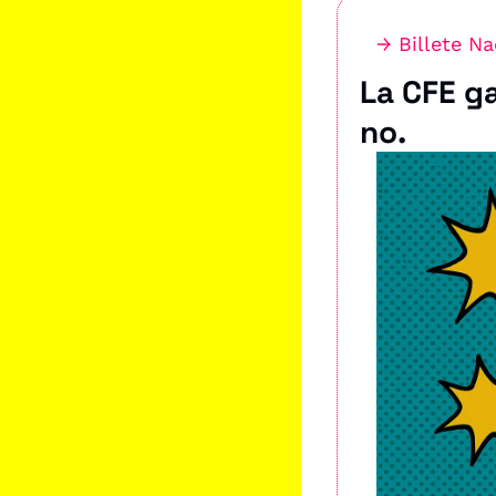
→ Billete Na
La CFE g
no.