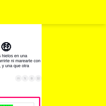
 🤑
s hielos en una 
rirte ni marearte con 
 y una que otra 