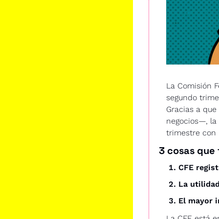
La Comisión Fe
segundo trimes
Gracias a que
negocios—, la 
trimestre con 
3 cosas que 
CFE regist
La utilida
El mayor 
La CFE está e