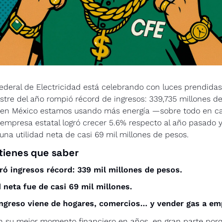
deral de Electricidad está celebrando con luces prendidas 
tre del año rompió récord de ingresos: 339,735 millones de
 en México estamos usando más energía —sobre todo en ca
empresa estatal logró crecer 5.6% respecto al año pasado y 
una utilidad neta de casi 69 mil millones de pesos.
tienes que saber
ró ingresos récord: 339 mil millones de pesos.
d neta fue de casi 69 mil millones.
ingreso viene de hogares, comercios… y vender gas a em
n su mejor momento financiero en años, en gran parte porq