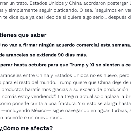
rrar un trato, Estados Unidos y China acordaron postergar l
es y simplemente seguir platicando. O sea, “seguimos en ve
 te dice que ya casi decide si quiere algo serio… después d
tienes que saber
U no van a firmar ningún acuerdo comercial esta semana
de aranceles se extiende 90 días más.
perar hasta octubre para que Trump y Xi se sienten a cer
 aranceles entre China y Estados Unidos no es nuevo, pero s
para el resto del mundo. Trump quiere que China deje de i
productos baratísimos gracias a su exceso de producción, 
 nomás estoy vendiendo”. La tregua actual solo aplaza la br
como ponerle curita a una fractura. Y si esto se alarga hasta 
—incluyendo México— sigue navegando en aguas turbias, sin
un acuerdo o un nuevo round.
 ¿Cómo me afecta?