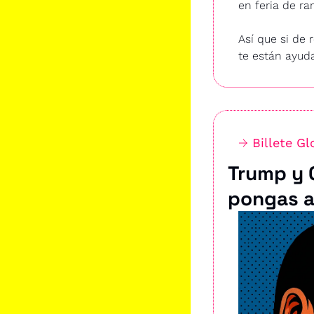
en feria de ra
Así que si de 
te están ayuda
→ 
Billete Gl
Trump y 
pongas a