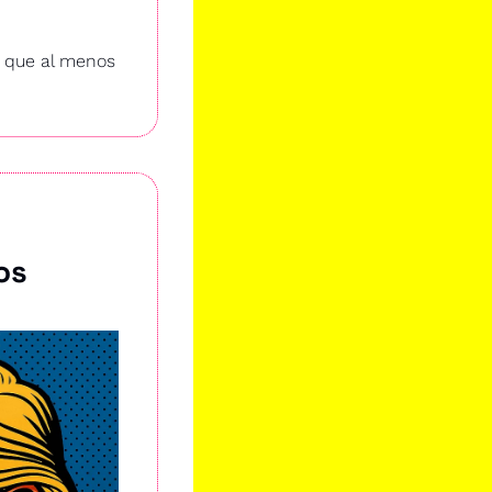
 que al menos 
s 