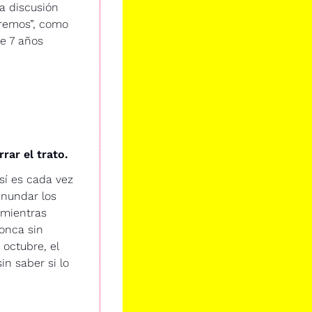
a discusión 
remos”, como 
e 7 años 
.
rar el trato.
í es cada vez 
nundar los 
mientras 
onca sin 
octubre, el 
 saber si lo 