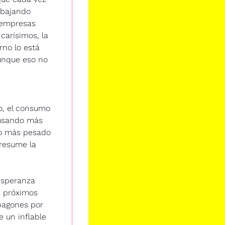
bajando 
empresas 
arísimos, la 
no lo está 
nque eso no 
, el consumo 
usando más 
bo más pesado 
resume la 
esperanza 
 próximos 
pagones por 
un inflable 