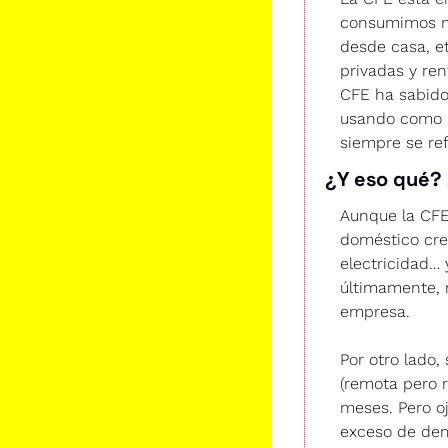
consumimos má
desde casa, e
privadas y ren
CFE ha sabido 
usando como p
siempre se ref
¿Y eso qué?
Aunque la CFE
doméstico cre
electricidad…
últimamente, 
empresa.
Por otro lado,
(remota pero r
meses. Pero oj
exceso de dem