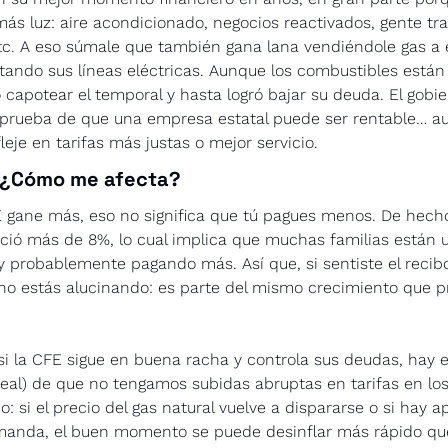
s luz: aire acondicionado, negocios reactivados, gente tra
tc. A eso súmale que también gana lana vendiéndole gas a 
tando sus líneas eléctricas. Aunque los combustibles están c
capotear el temporal y hasta logró bajar su deuda. El gobier
rueba de que una empresa estatal puede ser rentable… au
leje en tarifas más justas o mejor servicio.
 ¿Cómo me afecta?
 gane más, eso no significa que tú pagues menos. De hecho
ció más de 8%, lo cual implica que muchas familias están 
 y probablemente pagando más. Así que, si sentiste el reci
no estás alucinando: es parte del mismo crecimiento que p
 si la CFE sigue en buena racha y controla sus deudas, hay 
eal) de que no tengamos subidas abruptas en tarifas en los
o: si el precio del gas natural vuelve a dispararse o si hay a
anda, el buen momento se puede desinflar más rápido que 