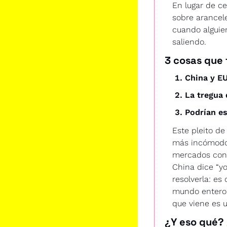
En lugar de ce
sobre arancel
cuando alguien
saliendo.
3 cosas que 
China y E
La tregua 
Podrían es
Este pleito de
más incómodo 
mercados con 
China dice “yo
resolverla: es 
mundo entero 
que viene es 
¿Y eso qué?