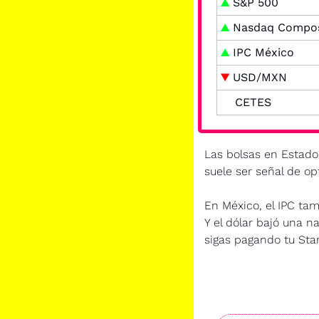
▲
S&P 500
▲
 Nasdaq Compos
▲
 IPC México
▼
 USD/MXN
CETES
Las bolsas en Estado
suele ser señal de op
En México, el IPC tam
Y el dólar bajó una na
sigas pagando tu Sta