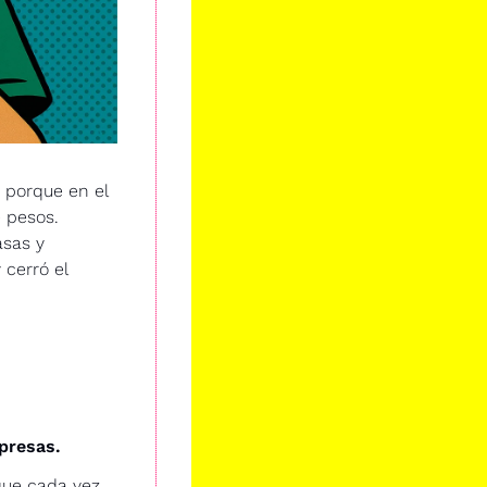
porque en el 
 pesos. 
sas y 
cerró el 
presas.
ue cada vez 