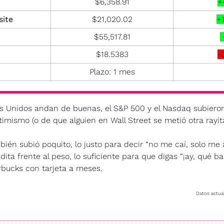
$6,358.91
+
ite
$21,020.02
+
$55,517.81
$18.5383
-
Plazo: 1 mes
s Unidos andan de buenas, el S&P 500 y el Nasdaq subieron 
timismo (o de que alguien en Wall Street se metió otra rayit
bién subió poquito, lo justo para decir “no me caí, solo me 
dita frente al peso, lo suficiente para que digas “¡ay, qué bar
rbucks con tarjeta a meses.
Datos actual