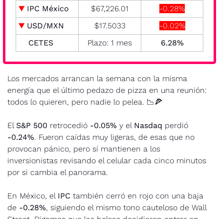
▼
 IPC México
$67,226.01
-0.28%
▼
 USD/MXN
$17.5033
-0.02%
CETES
Plazo: 1 mes
 6.28% 
Los mercados arrancan la semana con la misma 
energía que el último pedazo de pizza en una reunión: 
todos lo quieren, pero nadie lo pelea. 
📉
🍕
El 
S&P 500
 retrocedió 
-0.05%
 y el 
Nasdaq
 perdió 
-0.24%
. Fueron caídas muy ligeras, de esas que no 
provocan pánico, pero sí mantienen a los 
inversionistas revisando el celular cada cinco minutos 
por si cambia el panorama.
En México, el 
IPC
 también cerró en rojo con una baja 
de 
-0.28%
, siguiendo el mismo tono cauteloso de Wall 