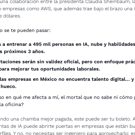
 una colaboración entre la presidenta Claudia Sheinbaum, la
 empresas como AWS, que además trae bajo el brazo una in
e dólares.
o se te pueden pasar:
a entrenar a 495 mil personas en IA, nube y habilidades 
os próximos 3 años.
taciones serán sin validez oficial, pero con enfoque prác
para mejorar tus oportunidades laborales.
las empresas en México no encuentra talento digital... y
 hueco.
eso en qué me afecta a mí, el mortal que no sabe ni cómo p
la oficina?
ando una chamba mejor pagada, este puede ser tu boleto. A
ntas de IA puede abrirte puertas en empresas que están bu
rfiles. Y no, no necesitas ser ingeniero para aprovecharlo; e