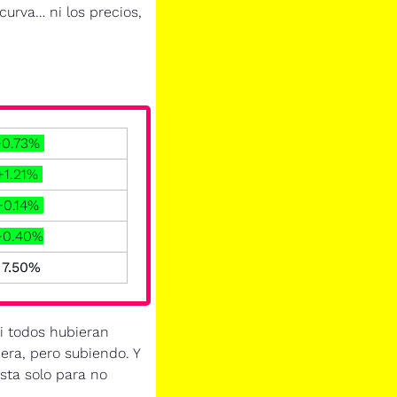
rva… ni los precios, 
+0.73% 
+1.21% 
+0.14% 
+0.40%
  7.50% 
i todos hubieran 
jera, pero subiendo. Y 
sta solo para no 