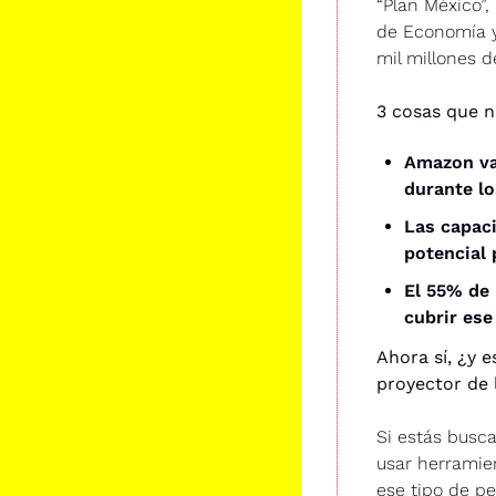
“Plan México”,
de Economía y
mil millones d
3 cosas que n
Amazon va 
durante l
Las capaci
potencial 
El 55% de 
cubrir ese
Ahora sí, ¿y 
proyector de 
Si estás busc
usar herramie
ese tipo de pe