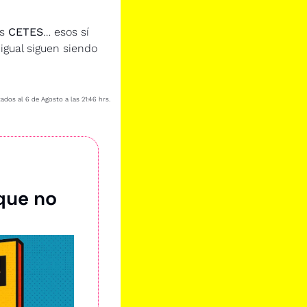
s 
CETES
… esos sí 
 igual siguen siendo 
ados al 6 de Agosto a las 21:46 hrs.
ue no 