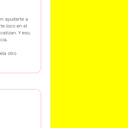
n ayudarte a 
e loco en el 
tizan. Y eso, 
cia.
la otro 