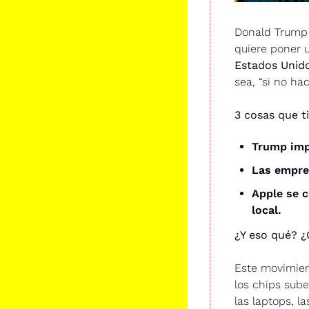
Donald Trump 
quiere poner 
Estados Unid
sea, “si no ha
3 cosas que t
Trump imp
Las empre
Apple se c
local.
¿Y eso qué? ¿
Este movimien
los chips sube
las laptops, l