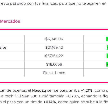
está pasando con tus finanzas, para que no te agarren en cu
- Mercados
$6,345.06
ite
$21,169.42
$57,154.22
$18.6056
Plazo: 1 mes
tán de buenas: el 
Nasdaq
 se fue para arriba 
+1.21%
, como s
l tech!”. El 
S&P 500
 subió también 
+0.73%
, echando la flo
ió el paso con un tímido 
+0.14%
, como quien se sube a la fie