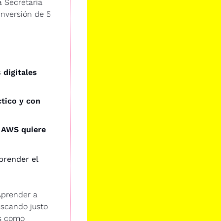
 Secretaría 
versión de 5 
digitales 
tico y con 
 AWS quiere 
render el 
prender a 
scando justo 
s como 