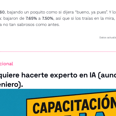
.60
, bajando un poquito como si dijera “bueno, ya pues”. Y lo
: bajaron de 
7.65%
 a 
7.50%
, así que si los traías en la mira,
a no tan sabrosos como antes.
Datos actualiz
cional
uiere hacerte experto en IA (aunq
niero).