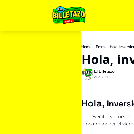
Home
Posts
Hola, inversio
Hola, in
El Billetazo
Aug 7, 2025
Hola, 
invers
Juevecito, viernes ch
no amanecer el viern