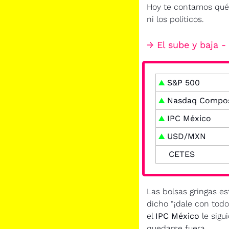
Hoy te contamos qué 
ni los políticos.
→ El sube y baja 
▲
S&P 500
▲
 Nasdaq Compos
▲
 IPC México
▲
 USD/MXN
CETES
Las bolsas gringas es
dicho “¡dale con todo a
el 
IPC México
 le sigu
quedarse fuera.