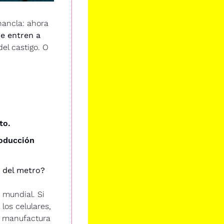
ancla: ahora 
 entren a 
el castigo. O 
to.
oducción 
a del metro?
mundial. Si 
os celulares, 
a manufactura 