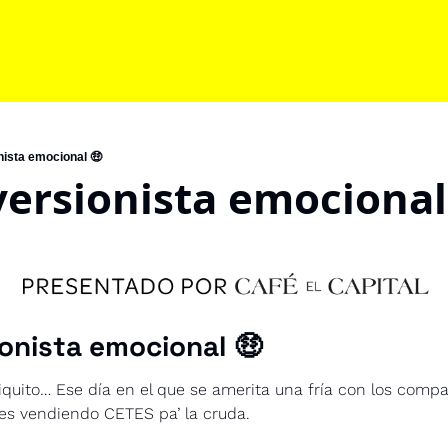
nista emocional 🤑
versionista emocional
ionista emocional
🤑
iquito… Ese día en el que se amerita una fría con los compas
es vendiendo CETES pa’ la cruda.