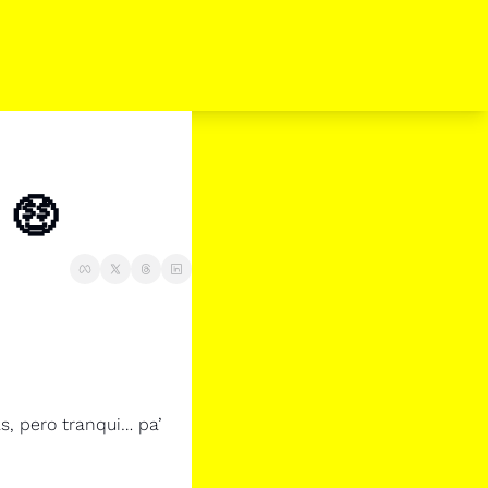
 🤑
, pero tranqui… pa’ 