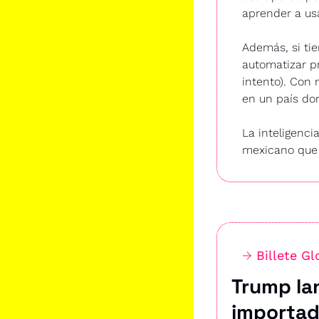
aprender a us
Además, si tie
automatizar pr
intento). Con 
en un país don
La inteligenci
mexicano que 
→ 
Billete Gl
Trump lan
importad