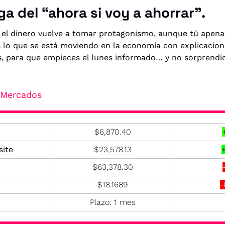
ga del “ahora si voy a ahorrar”.
 el dinero vuelve a tomar protagonismo, aunque tú apenas
o que se está moviendo en la economía con explicaciones
s, para que empieces el lunes informado… y no sorprendid
- Mercados
$6,870.40
ite
$23,578.13
$63,378.30
$18.1689
-
Plazo: 1 mes