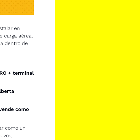
talar en 
 carga aérea, 
ra dentro de 
RO + terminal 
berta 
 vende como 
ar como un 
evos, 