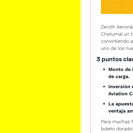
Zenith Aeronáu
Chetumal un t
convirtiendo a
uno de los nue
3 puntos cla
Monto de i
de carga. 
Inversión 
Aviation C
La apuesta
ventaja am
Para muchas f
boleto dorado