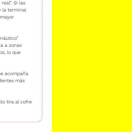
al”. Si las 
 la terminal 
 mayor 
áutico” 
a a zonas 
s, lo que 
 se acompaña 
dentes más 
 tira al cofre 