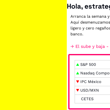
Hola, estrate
Arranca la semana y
Aquí desmenuzamos l
ligero y cero regaño
banco.
→ El sube y baja 
▲
S&P 500
▲
 Nasdaq Compos
▼
 IPC México
▼
 USD/MXN
CETES