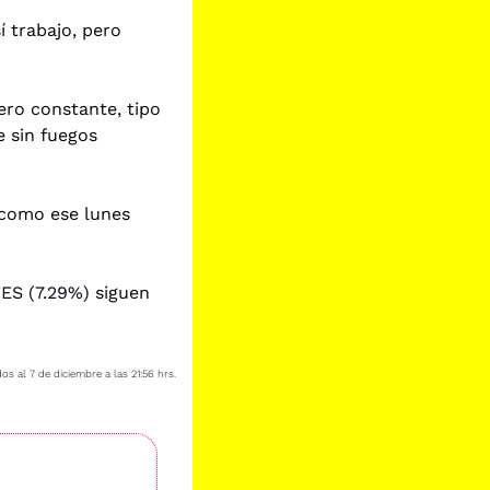
 trabajo, pero 
ro constante, tipo 
 sin fuegos 
como ese lunes 
ES (7.29%)
 siguen 
os al 7 de diciembre a las 21:56 hrs.