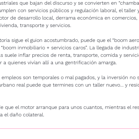
striales que bajan del discurso y se convierten en “chamba re
mplen con servicios públicos y regulación laboral, el taller y
otor de desarrollo local, derrama económica en comercios,
ienda, transporte y servicios. 
storia sigue el guion acostumbrado, puede que el “boom aeron
boom inmobiliario + servicios caros”. La llegada de industri
s suele inflar precios de renta, transporte, comida y servicio
a quienes vivían allí a una gentrificación amarga. 
s empleos son temporales o mal pagados, y la inversión no
urbano real puede que termines con un taller nuevo… y resi
 que el motor arranque para unos cuantos, mientras el resto
 el daño colateral.