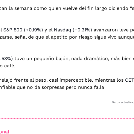
n la semana como quien vuelve del fin largo diciendo “sí
l 
S&P 500 (+0.19%)
 y el 
Nasdaq (+0.31%)
 avanzaron leve pe
zarse, señal de que el apetito por riesgo sigue vivo aunque
0.53%)
 tuvo un pequeño bajón, nada dramático, más bien 
o café.
 relajó frente al peso, casi imperceptible, mientras los 
CET
nfiable que no da sorpresas pero nunca falla
Datos actualizad
ional