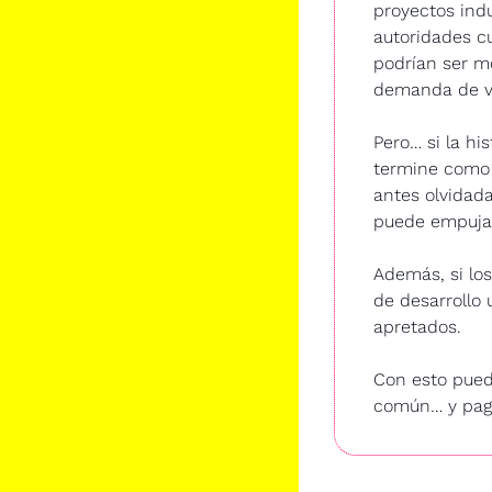
proyectos indu
autoridades cu
podrían ser m
demanda de viv
Pero… si la hi
termine como “
antes olvidada
puede empujar 
Además, si lo
de desarrollo 
apretados. 
Con esto puede
común… y paga