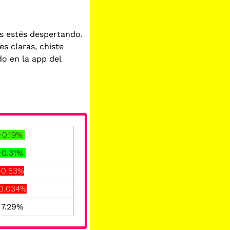
 estés despertando. 
 claras, chiste 
o en la app del 
+0.19% 
+0.31% 
-0.53%
0.034%
  7.29% 