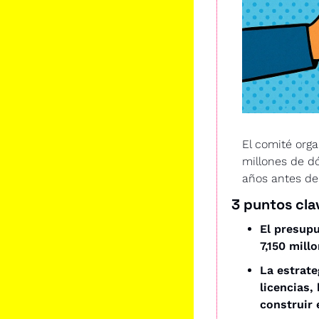
El comité orga
millones de dó
años antes de 
3 puntos cla
El presupu
7,150 mill
La estrate
licencias,
construir